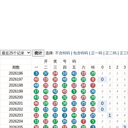
统计
选择:
不含特码
|
包含特码
|
正一码
|
正二码
|
正三
开
奖
号
码
期数
一
二
三
四
五
六
特
0
1
2
3
2026196
3
37
24
10
41
19
39
1
1
1
1
0
2026197
40
19
30
48
44
28
8
2
2
2
2026198
48
35
45
21
12
24
7
1
3
3
3
2026199
17
49
42
45
5
38
36
2
4
4
4
2026200
43
46
5
32
35
29
39
3
5
5
5
0
2026201
46
28
19
38
31
25
32
6
6
6
0
2026202
21
15
25
47
13
45
40
7
7
7
1
2026203
12
11
31
3
44
37
25
1
8
8
2026204
11
12
17
26
10
7
5
2
1
9
9
3
2026205
30
17
39
12
11
28
3
3
2
10