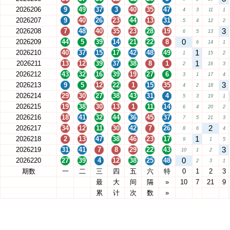
2026206
9
49
37
3
40
35
47
4
3
11
1
2026207
9
40
26
23
44
13
31
5
4
12
2
3
2026208
7
48
40
35
23
28
19
6
5
13
0
2026209
44
5
39
14
21
22
8
6
14
1
1
2026210
40
37
15
17
42
48
49
1
15
2
1
2026211
13
12
39
37
38
8
1
2
16
3
2026212
43
32
16
39
19
27
6
3
1
17
4
3
2026213
9
5
12
22
1
15
35
4
2
18
2026214
29
30
27
38
43
31
4
5
3
19
1
2026215
19
38
30
13
1
11
14
6
4
20
2
2026216
18
41
32
44
36
45
37
7
5
21
3
2
2026217
34
12
11
30
42
7
26
8
6
4
1
2026218
2
13
47
38
46
23
17
9
1
5
3
2026219
31
41
7
8
29
22
43
10
1
2
0
2026220
27
39
4
12
38
25
48
2
3
1
期数
一
二
三
四
五
六
特
0
1
2
3
最
大
间
隔
»
10
7
21
9
累
计
次
数
»