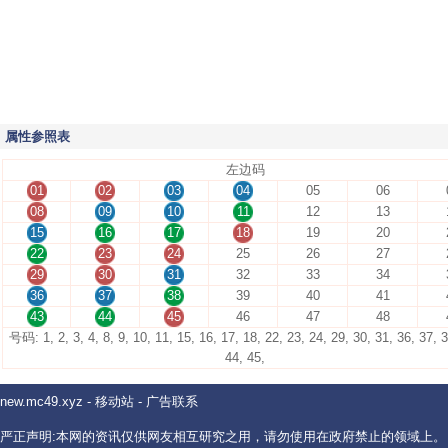
属性参照表
左边码
01
02
03
04
05
06
08
09
10
11
12
13
15
16
17
18
19
20
22
23
24
25
26
27
29
30
31
32
33
34
36
37
38
39
40
41
43
44
45
46
47
48
号码: 1, 2, 3, 4, 8, 9, 10, 11, 15, 16, 17, 18, 22, 23, 24, 29, 30, 31, 36, 37, 3
44, 45,
new.mc49.xyz
-
移动站
-
广告联系
严正声明:本网的资讯仅供网友相互研究之用，请勿使用在政府禁止的领域上。