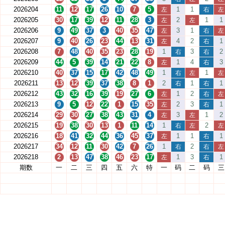
2026204
11
12
17
26
10
7
5
1
1
左
右
左
2026205
30
17
39
12
11
28
3
2
1
1
左
左
2026206
9
49
37
3
40
35
47
3
1
左
右
左
2026207
9
40
26
23
44
13
31
4
2
1
左
右
2026208
7
48
40
35
23
28
19
1
3
2
右
右
2026209
44
5
39
14
21
22
8
1
4
3
左
右
2026210
40
37
15
17
42
48
49
1
1
右
左
左
2026211
13
12
39
37
38
8
1
2
1
1
右
右
2026212
43
32
16
39
19
27
6
1
2
左
右
左
2026213
9
5
12
22
1
15
35
2
3
1
左
右
2026214
29
30
27
38
43
31
4
3
1
2
左
左
2026215
19
38
30
13
1
11
14
1
2
右
左
左
2026216
18
41
32
44
36
45
37
1
1
1
左
右
2026217
34
12
11
30
42
7
26
1
2
右
右
左
2026218
2
13
47
38
46
23
17
1
3
1
左
右
期数
一
二
三
四
五
六
特
一
码
二
码
三