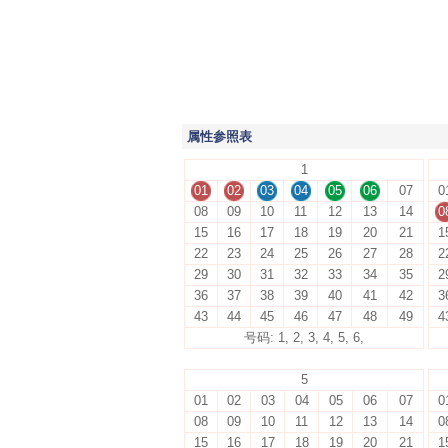
属性参照表
1
01
02
03
04
05
06
07
0
08
09
10
11
12
13
14
0
15
16
17
18
19
20
21
1
22
23
24
25
26
27
28
2
29
30
31
32
33
34
35
2
36
37
38
39
40
41
42
3
43
44
45
46
47
48
49
4
号码: 1, 2, 3, 4, 5, 6,
5
01
02
03
04
05
06
07
0
08
09
10
11
12
13
14
0
15
16
17
18
19
20
21
1