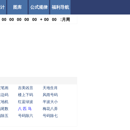
统计
图库
公式规律
福利导航
00
00
00
00
00
+
00
00
:
月
周
双笔画
吉美凶丑
天地生肖
右边码
楼上下码
风雨号码
玄地机
红蓝绿波
半波大小
码尾数
八 匹 马
梅花八弄
码除五
号码除六
号码除七