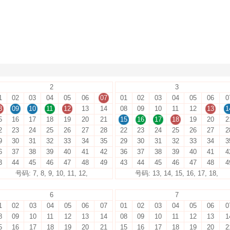
2
3
1
02
03
04
05
06
07
01
02
03
04
05
06
0
8
09
10
11
12
13
14
08
09
10
11
12
13
1
5
16
17
18
19
20
21
15
16
17
18
19
20
2
2
23
24
25
26
27
28
22
23
24
25
26
27
2
9
30
31
32
33
34
35
29
30
31
32
33
34
3
6
37
38
39
40
41
42
36
37
38
39
40
41
4
3
44
45
46
47
48
49
43
44
45
46
47
48
4
号码: 7, 8, 9, 10, 11, 12,
号码: 13, 14, 15, 16, 17, 18,
6
7
1
02
03
04
05
06
07
01
02
03
04
05
06
0
8
09
10
11
12
13
14
08
09
10
11
12
13
1
5
16
17
18
19
20
21
15
16
17
18
19
20
2