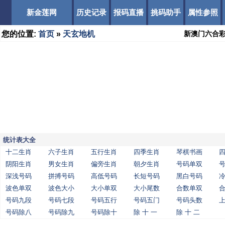
新金莲网
历史记录
报码直播
挑码助手
属性参照
您的位置:
首页
»
天玄地机
新澳门六合
统计表大全
十二生肖
六子生肖
五行生肖
四季生肖
琴棋书画
阴阳生肖
男女生肖
偏旁生肖
朝夕生肖
号码单双
深浅号码
拼搏号码
高低号码
长短号码
黑白号码
波色单双
波色大小
大小单双
大小尾数
合数单双
号码九段
号码七段
号码五行
号码五门
号码头数
号码除八
号码除九
号码除十
除 十 一
除 十 二