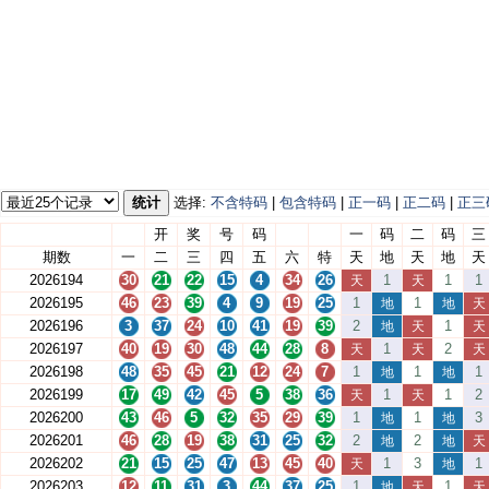
统计
选择:
不含特码
|
包含特码
|
正一码
|
正二码
|
正三
开
奖
号
码
一
码
二
码
三
期数
一
二
三
四
五
六
特
天
地
天
地
天
2026194
30
21
22
15
4
34
26
1
1
1
天
天
2026195
46
23
39
4
9
19
25
1
1
地
地
天
2026196
3
37
24
10
41
19
39
2
1
地
天
天
2026197
40
19
30
48
44
28
8
1
2
天
天
天
2026198
48
35
45
21
12
24
7
1
1
1
地
地
2026199
17
49
42
45
5
38
36
1
1
2
天
天
2026200
43
46
5
32
35
29
39
1
1
3
地
地
2026201
46
28
19
38
31
25
32
2
2
地
地
天
2026202
21
15
25
47
13
45
40
1
3
1
天
地
2026203
12
11
31
3
44
37
25
1
1
地
天
天