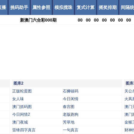
直播
挑码助手
属性参照
模拟搅珠
复式计算
摇奖排期
间隔
新澳门六合彩
000
期
00
00
00
00
00
00
00
图库2
图库
正版蛇蛋图
石狮镇码
关公
女人味
今日闲情
火凤
澳门抓码图
春宫图
澳门
今日闲情2
老版跑狗
澳门
澳门夜城
芳草地
金猴
雷锋四字真言
一句真言
财神