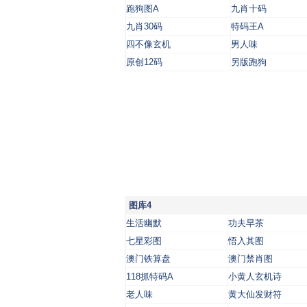
跑狗图A
九肖十码
九肖30码
特码王A
四不像玄机
男人味
原创12码
另版跑狗
图库4
生活幽默
功夫早茶
七星彩图
悟入其图
澳门铁算盘
澳门禁肖图
118抓特码A
小黄人玄机诗
老人味
黄大仙发财符