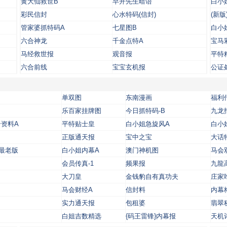
黄大仙救世B
早开先生暗语
白小
彩民信封
心水特码(信封)
(新版
管家婆抓特码A
七星图B
白小
六合神龙
千金点特A
宝马
马经救世报
观音报
平特
六合前线
宝宝玄机报
公证
单双图
东南漫画
福利
乐百家挂牌图
今日抓特码-B
九龙报
资料A
平特贴士皇
白小姐急旋风A
白小
正版通天报
宝中之宝
大话
)最老版
白小姐内幕A
澳门神机图
马会
会员传真-1
频果报
九龍
大刀皇
金钱豹自有真功夫
庄家
马会财经A
信封料
内幕
实力通天报
包租婆
翡翠
白姐吉数精选
{码王雷锋}内幕报
天机