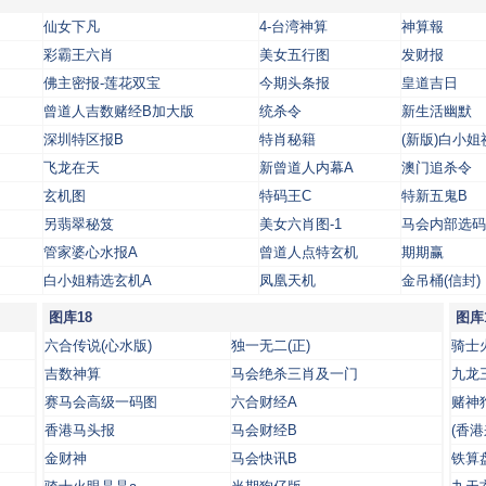
仙女下凡
4-台湾神算
神算報
彩霸王六肖
美女五行图
发财报
佛主密报-莲花双宝
今期头条报
皇道吉日
曾道人吉数赌经B加大版
统杀令
新生活幽默
深圳特区报B
特肖秘籍
(新版)白小姐
飞龙在天
新曾道人内幕A
澳门追杀令
玄机图
特码王C
特新五鬼B
另翡翠秘笈
美女六肖图-1
马会内部选码
管家婆心水报A
曾道人点特玄机
期期赢
白小姐精选玄机A
凤凰天机
金吊桶(信封)
图库18
图库
六合传说(心水版)
独一无二(正)
骑士
吉数神算
马会绝杀三肖及一门
九龙
赛马会高级一码图
六合财经A
赌神
香港马头报
马会财经B
(香
金财神
马会快讯B
铁算盘