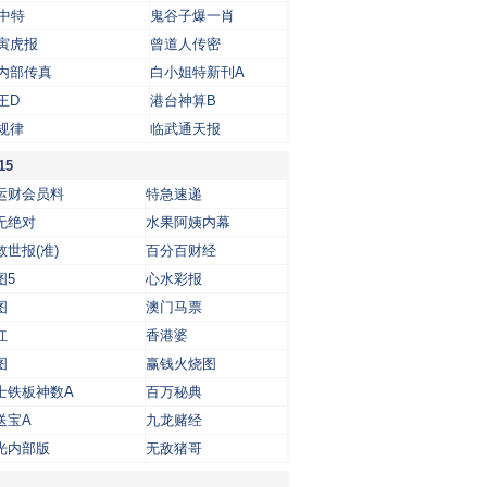
码中特
鬼谷子爆一肖
寅虎报
曾道人传密
内部传真
白小姐特新刊A
王D
港台神算B
规律
临武通天报
15
运财会员料
特急速递
无绝对
水果阿姨内幕
救世报(准)
百分百财经
图5
心水彩报
图
澳门马票
红
香港婆
图
赢钱火烧图
士铁板神数A
百万秘典
送宝A
九龙赌经
光内部版
无敌猪哥