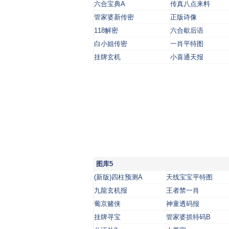
六合宝典A
传真八点来料
管家婆新传密
正版诗像
118解密
六合歇后语
白小姐传密
一肖平特图
挂牌玄机
小喜通天报
图库5
(新版)四柱预测A
天线宝宝平特图
九龍玄机报
王者禁一肖
葡京赌侠
神童透码报
挂牌寻宝
管家婆抓特码B