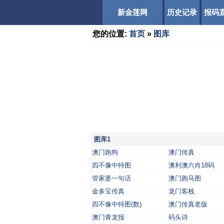
新金莲网
历史记录
报码
您的位置:
首页
»
图库
图库1
澳门跑狗
澳门传真
四不像中特图
澳利澳六肖18码
管家婆一句话
澳门跑马图
金多宝传真
龙门客栈
四不像中特图(数)
澳门传真老版
澳门青龙报
码头诗