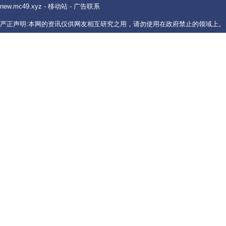
new.mc49.xyz
-
移动站
-
广告联系
严正声明:本网的资讯仅供网友相互研究之用，请勿使用在政府禁止的领域上。