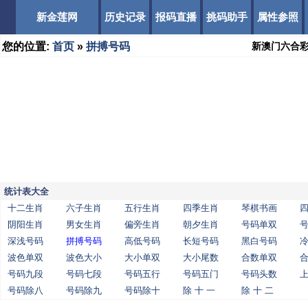
新金莲网
历史记录
报码直播
挑码助手
属性参照
您的位置:
首页
»
拼搏号码
新澳门六合
统计表大全
十二生肖
六子生肖
五行生肖
四季生肖
琴棋书画
阴阳生肖
男女生肖
偏旁生肖
朝夕生肖
号码单双
深浅号码
拼搏号码
高低号码
长短号码
黑白号码
波色单双
波色大小
大小单双
大小尾数
合数单双
号码九段
号码七段
号码五行
号码五门
号码头数
号码除八
号码除九
号码除十
除 十 一
除 十 二