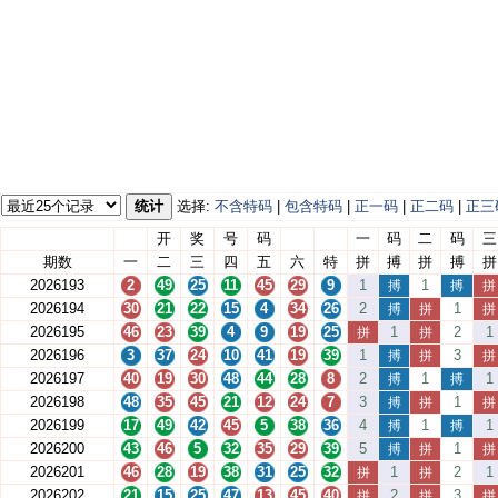
统计
选择:
不含特码
|
包含特码
|
正一码
|
正二码
|
正三
开
奖
号
码
一
码
二
码
三
期数
一
二
三
四
五
六
特
拼
搏
拼
搏
拼
2026193
2
49
25
11
45
29
9
1
1
搏
搏
拼
2026194
30
21
22
15
4
34
26
2
1
搏
拼
拼
2026195
46
23
39
4
9
19
25
1
2
1
拼
拼
2026196
3
37
24
10
41
19
39
1
3
搏
拼
拼
2026197
40
19
30
48
44
28
8
2
1
1
搏
搏
2026198
48
35
45
21
12
24
7
3
1
搏
拼
拼
2026199
17
49
42
45
5
38
36
4
1
1
搏
搏
2026200
43
46
5
32
35
29
39
5
1
搏
拼
拼
2026201
46
28
19
38
31
25
32
1
2
1
拼
拼
2026202
21
15
25
47
13
45
40
2
3
拼
拼
拼