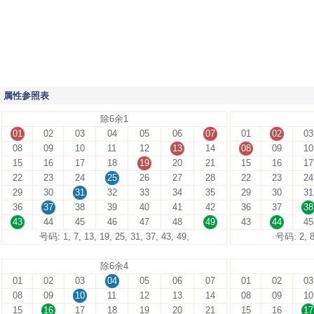
属性参照表
除6余1
01
02
03
04
05
06
07
01
02
03
08
09
10
11
12
13
14
08
09
10
15
16
17
18
19
20
21
15
16
17
22
23
24
25
26
27
28
22
23
24
29
30
31
32
33
34
35
29
30
31
36
37
38
39
40
41
42
36
37
38
43
44
45
46
47
48
49
43
44
45
号码: 1, 7, 13, 19, 25, 31, 37, 43, 49,
号码: 2, 8,
除6余4
01
02
03
04
05
06
07
01
02
03
08
09
10
11
12
13
14
08
09
10
15
16
17
18
19
20
21
15
16
17