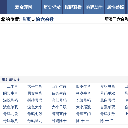
新金莲网
历史记录
报码直播
挑码助手
属性参照
您的位置:
首页
»
除六余数
新澳门六合
统计表大全
十二生肖
六子生肖
五行生肖
四季生肖
琴棋书画
阴阳生肖
男女生肖
偏旁生肖
朝夕生肖
号码单双
深浅号码
拼搏号码
高低号码
长短号码
黑白号码
波色单双
波色大小
大小单双
大小尾数
合数单双
号码九段
号码七段
号码五行
号码五门
号码头数
号码除八
号码除九
号码除十
除 十 一
除 十 二