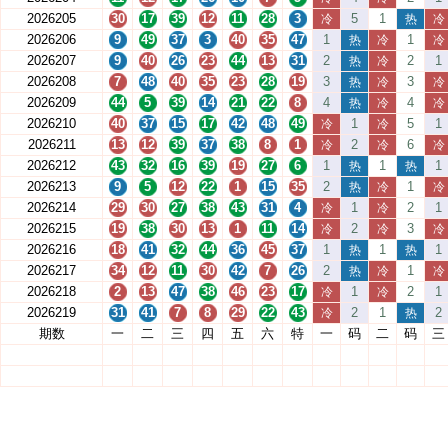
2026205
30
17
39
12
11
28
3
5
1
冷
热
冷
2026206
9
49
37
3
40
35
47
1
1
热
冷
冷
2026207
9
40
26
23
44
13
31
2
2
1
热
冷
2026208
7
48
40
35
23
28
19
3
3
热
冷
冷
2026209
44
5
39
14
21
22
8
4
4
热
冷
冷
2026210
40
37
15
17
42
48
49
1
5
1
冷
冷
2026211
13
12
39
37
38
8
1
2
6
冷
冷
冷
2026212
43
32
16
39
19
27
6
1
1
1
热
热
2026213
9
5
12
22
1
15
35
2
1
热
冷
冷
2026214
29
30
27
38
43
31
4
1
2
1
冷
冷
2026215
19
38
30
13
1
11
14
2
3
冷
冷
冷
2026216
18
41
32
44
36
45
37
1
1
1
热
热
2026217
34
12
11
30
42
7
26
2
1
热
冷
冷
2026218
2
13
47
38
46
23
17
1
2
1
冷
冷
2026219
31
41
7
8
29
22
43
2
1
2
冷
热
期数
一
二
三
四
五
六
特
一
码
二
码
三