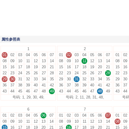
属性参照表
1
2
01
02
03
04
05
06
07
01
02
03
04
05
06
07
01
02
08
09
10
11
12
13
14
08
09
10
11
12
13
14
08
09
15
16
17
18
19
20
21
15
16
17
18
19
20
21
15
16
22
23
24
25
26
27
28
22
23
24
25
26
27
28
22
23
29
30
31
32
33
34
35
29
30
31
32
33
34
35
29
30
36
37
38
39
40
41
42
36
37
38
39
40
41
42
36
37
43
44
45
46
47
48
49
43
44
45
46
47
48
49
43
44
号码: 1, 29, 30, 49,
号码: 2, 11, 28, 31, 48,
号码: 
6
7
01
02
03
04
05
06
07
01
02
03
04
05
06
07
01
02
08
09
10
11
12
13
14
08
09
10
11
12
13
14
08
09
15
16
17
18
19
20
21
15
16
17
18
19
20
21
15
16