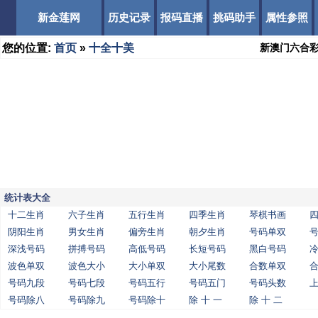
新金莲网
历史记录
报码直播
挑码助手
属性参照
您的位置:
首页
»
十全十美
新澳门六合
统计表大全
十二生肖
六子生肖
五行生肖
四季生肖
琴棋书画
阴阳生肖
男女生肖
偏旁生肖
朝夕生肖
号码单双
深浅号码
拼搏号码
高低号码
长短号码
黑白号码
波色单双
波色大小
大小单双
大小尾数
合数单双
号码九段
号码七段
号码五行
号码五门
号码头数
号码除八
号码除九
号码除十
除 十 一
除 十 二