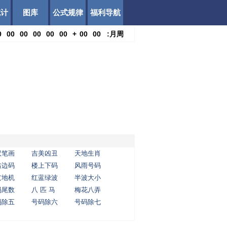
统计
图库
公式规律
福利导航
0
00
00
00
00
00
+
00
00
:
月
周
双笔画
吉美凶丑
天地生肖
右边码
楼上下码
风雨号码
玄地机
红蓝绿波
半波大小
码尾数
八 匹 马
梅花八弄
码除五
号码除六
号码除七