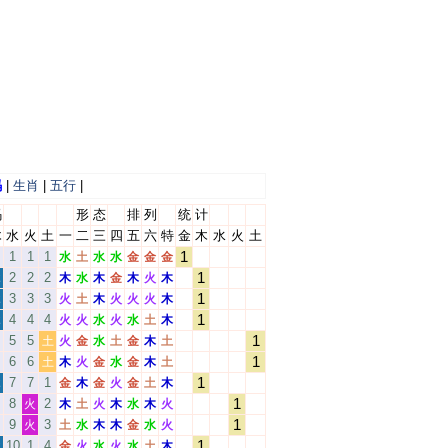
码
|
生肖
|
五行
|
码
形
态
排
列
统
计
木
水
火
土
一
二
三
四
五
六
特
金
木
水
火
土
1
1
1
1
水
土
水
水
金
金
金
1
2
2
2
木
木
水
木
金
木
火
木
1
3
3
3
木
火
土
木
火
火
火
木
1
4
4
4
木
火
火
水
火
水
土
木
1
5
5
土
火
金
水
土
金
木
土
1
6
6
土
木
火
金
水
金
木
土
1
7
7
1
木
金
木
金
火
金
土
木
1
8
2
火
木
土
火
木
水
木
火
1
9
3
火
土
水
木
木
金
水
火
1
10
1
4
木
金
火
水
火
水
土
木