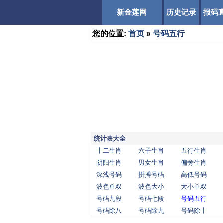
新金莲网
历史记录
报码
您的位置:
首页
»
号码五行
统计表大全
十二生肖
六子生肖
五行生肖
阴阳生肖
男女生肖
偏旁生肖
深浅号码
拼搏号码
高低号码
波色单双
波色大小
大小单双
号码九段
号码七段
号码五行
号码除八
号码除九
号码除十