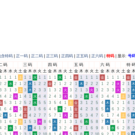
包含特码
|
正一码
|
正二码
|
正三码
|
正四码
|
正五码
|
正六码
|
特码
| 显示:
号
二
码
三
码
四
码
五
码
六
码
特
金
木
水
火
土
金
木
水
火
土
金
木
水
火
土
金
木
水
火
土
金
木
水
火
土
金
1
1
1
1
1
1
1
1
1
1
1
1
1
1
1
1
1
1
1
1
1
土
水
水
金
金
金
2
2
2
1
2
1
2
2
2
1
2
2
1
2
2
2
1
2
2
2
1
水
木
金
木
火
3
3
1
3
3
2
3
3
1
3
2
3
2
1
3
3
2
3
3
3
2
土
木
火
火
火
4
4
2
1
4
1
4
4
2
4
3
4
3
2
1
4
3
4
4
1
3
火
水
火
水
土
5
3
1
2
5
2
5
5
3
5
4
1
3
1
2
5
4
5
2
1
4
1
金
水
土
金
木
1
6
4
3
3
1
6
6
4
6
2
1
4
2
3
6
5
6
3
2
5
2
火
金
水
金
木
2
5
1
4
4
2
7
7
5
7
1
2
5
3
4
7
6
1
7
4
6
木
金
火
金
土
3
1
6
2
1
5
3
8
6
2
1
3
1
6
5
8
7
8
5
1
7
1
土
火
木
水
木
4
2
3
1
2
4
1
9
7
3
2
4
7
1
6
9
8
1
6
2
8
2
水
木
木
金
水
5
3
1
2
3
1
2
10
8
1
4
5
1
8
7
10
9
2
1
7
9
火
水
火
水
土