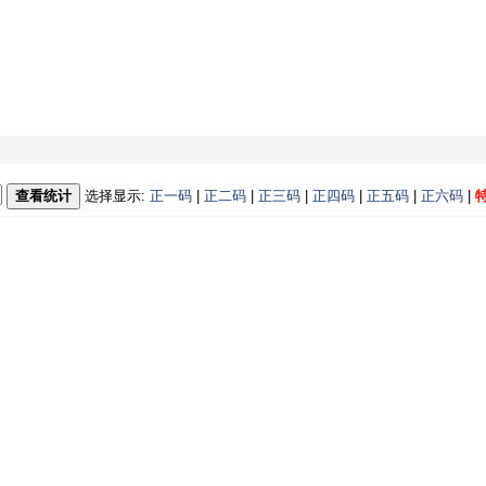
查看统计
选择显示:
正一码
|
正二码
|
正三码
|
正四码
|
正五码
|
正六码
|