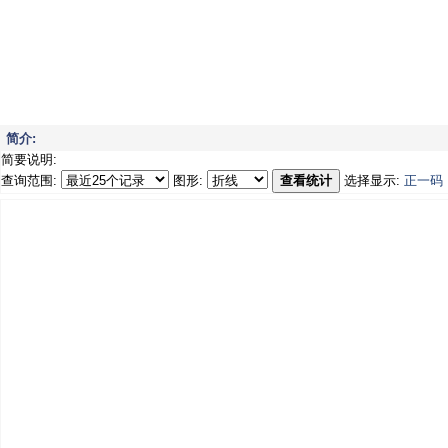
简介:
简要说明:
查询范围:
图形:
查看统计
选择显示:
正一码