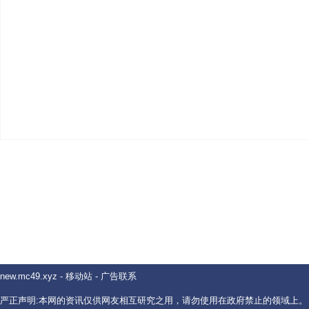
new.mc49.xyz
-
移动站
-
广告联系
严正声明:本网的资讯仅供网友相互研究之用，请勿使用在政府禁止的领域上。