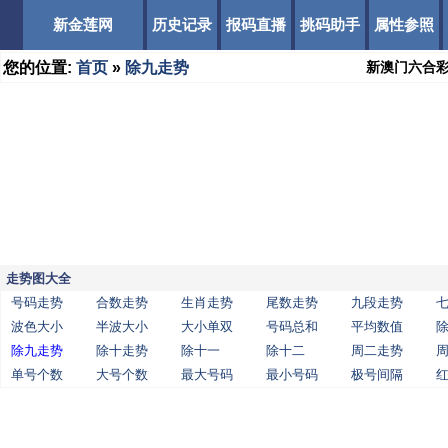
新金莲网
历史记录
报码直播
挑码助手
属性参照
您的位置:
首页
»
除九走势
新澳门六合
走势图大全
号码走势
合数走势
生肖走势
尾数走势
九段走势
波色大小
半波大小
大小单双
号码总和
平均数值
除九走势
除十走势
除十一
除十二
周二走势
单号个数
大号个数
最大号码
最小号码
极号间隔