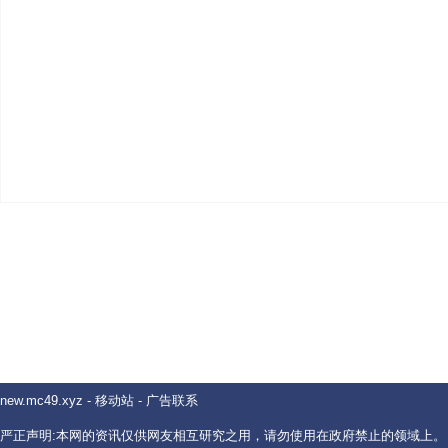
new.mc49.xyz
-
移动站
-
广告联系
严正声明:本网的资讯仅供网友相互研究之用，请勿使用在政府禁止的领域上。