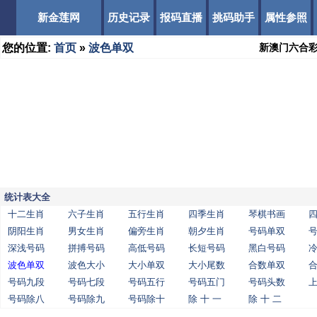
新金莲网
历史记录
报码直播
挑码助手
属性参照
您的位置:
首页
»
波色单双
新澳门六合
统计表大全
十二生肖
六子生肖
五行生肖
四季生肖
琴棋书画
阴阳生肖
男女生肖
偏旁生肖
朝夕生肖
号码单双
深浅号码
拼搏号码
高低号码
长短号码
黑白号码
波色单双
波色大小
大小单双
大小尾数
合数单双
号码九段
号码七段
号码五行
号码五门
号码头数
号码除八
号码除九
号码除十
除 十 一
除 十 二