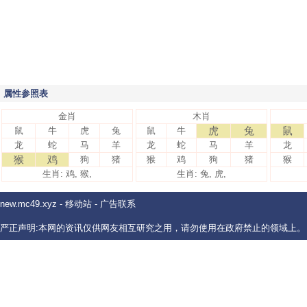
属性参照表
金肖
木肖
虎
兔
鼠
鼠
牛
虎
兔
鼠
牛
龙
蛇
马
羊
龙
蛇
马
羊
龙
猴
鸡
狗
猪
猴
鸡
狗
猪
猴
生肖: 鸡, 猴,
生肖: 兔, 虎,
new.mc49.xyz
-
移动站
-
广告联系
严正声明:本网的资讯仅供网友相互研究之用，请勿使用在政府禁止的领域上。