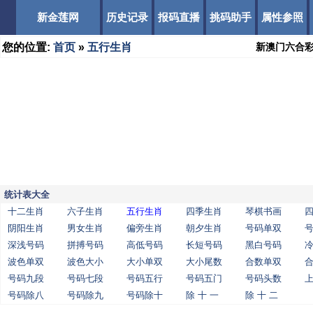
新金莲网
历史记录
报码直播
挑码助手
属性参照
您的位置:
首页
»
五行生肖
新澳门六合
统计表大全
十二生肖
六子生肖
五行生肖
四季生肖
琴棋书画
阴阳生肖
男女生肖
偏旁生肖
朝夕生肖
号码单双
深浅号码
拼搏号码
高低号码
长短号码
黑白号码
波色单双
波色大小
大小单双
大小尾数
合数单双
号码九段
号码七段
号码五行
号码五门
号码头数
号码除八
号码除九
号码除十
除 十 一
除 十 二