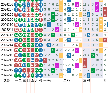
2026206
9
49
37
3
40
35
47
2
7
6
11
3
1
9
2
11
2
3
1
4
土
火
火
2026207
9
40
26
23
44
13
31
3
8
7
12
4
10
1
3
12
3
4
2
土
木
火
金
2026208
7
48
40
35
23
28
19
4
9
13
1
5
1
11
2
13
5
1
3
水
土
木
金
2026209
44
5
39
14
21
22
8
5
10
14
2
6
12
3
1
14
1
6
2
1
水
木
土
2026210
40
37
15
17
42
48
49
6
1
15
3
7
1
13
2
15
2
7
3
2
木
火
土
2026211
13
12
39
37
38
8
1
7
1
2
4
8
2
14
1
16
3
8
4
3
火
土
土
2026212
43
32
16
39
19
27
6
8
2
1
5
9
3
2
1
17
9
5
1
4
水
水
木
2026213
9
5
12
22
1
15
35
9
3
1
2
10
1
3
2
18
1
10
6
土
木
土
金
2026214
29
30
27
38
43
31
4
10
2
3
1
11
1
2
4
19
2
11
7
1
木
土
土
2026215
19
38
30
13
1
11
14
11
1
4
2
12
2
3
1
20
3
12
8
2
水
火
土
2026216
18
41
32
44
36
45
37
12
2
1
5
13
4
1
2
21
4
9
1
3
土
木
水
2026217
34
12
11
30
42
7
26
3
2
6
1
14
1
5
2
5
1
10
2
4
金
土
金
2026218
2
13
47
38
46
23
17
1
4
3
2
15
2
6
1
6
2
11
3
5
火
火
金
2026219
31
41
7
8
29
22
43
2
5
1
3
16
7
1
2
1
7
12
4
6
水
木
水
2026220
27
39
4
12
38
25
48
3
6
1
2
17
1
8
2
2
1
13
5
7
土
土
木
期数
一
二
三
四
五
六
特
一
码
二
码
三
码
四