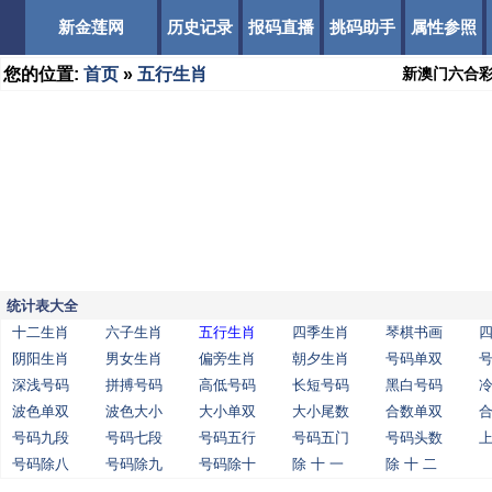
新金莲网
历史记录
报码直播
挑码助手
属性参照
您的位置:
首页
»
五行生肖
新澳门六合
统计表大全
十二生肖
六子生肖
五行生肖
四季生肖
琴棋书画
阴阳生肖
男女生肖
偏旁生肖
朝夕生肖
号码单双
深浅号码
拼搏号码
高低号码
长短号码
黑白号码
波色单双
波色大小
大小单双
大小尾数
合数单双
号码九段
号码七段
号码五行
号码五门
号码头数
号码除八
号码除九
号码除十
除 十 一
除 十 二