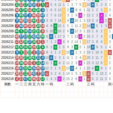
2026204
11
12
17
26
10
7
5
5
4
11
1
1
3
7
5
10
1
2
5
2
金
土
木
2026205
30
17
39
12
11
28
3
1
6
5
12
2
8
6
1
11
1
2
3
3
土
木
土
2026206
9
49
37
3
40
35
47
2
7
6
13
3
1
9
2
12
2
3
1
4
土
火
火
2026207
9
40
26
23
44
13
31
3
8
7
14
4
10
1
3
13
3
4
2
土
木
火
金
2026208
7
48
40
35
23
28
19
4
9
15
1
5
1
11
2
14
5
1
3
水
土
木
金
2026209
44
5
39
14
21
22
8
5
10
16
2
6
12
3
1
15
1
6
2
1
水
木
土
2026210
40
37
15
17
42
48
49
6
1
17
3
7
1
13
2
16
2
7
3
2
木
火
土
2026211
13
12
39
37
38
8
1
7
1
2
4
8
2
14
1
17
3
8
4
3
火
土
土
2026212
43
32
16
39
19
27
6
8
2
1
5
9
3
2
1
18
9
5
1
4
水
水
木
2026213
9
5
12
22
1
15
35
9
3
1
2
10
1
3
2
19
1
10
6
土
木
土
金
2026214
29
30
27
38
43
31
4
10
2
3
1
11
1
2
4
20
2
11
7
1
木
土
土
2026215
19
38
30
13
1
11
14
11
1
4
2
12
2
3
1
21
3
12
8
2
水
火
土
2026216
18
41
32
44
36
45
37
12
2
1
5
13
4
1
2
22
4
9
1
3
土
木
水
2026217
34
12
11
30
42
7
26
3
2
6
1
14
1
5
2
5
1
10
2
4
金
土
金
2026218
2
13
47
38
46
23
17
1
4
3
2
15
2
6
1
6
2
11
3
5
火
火
金
期数
一
二
三
四
五
六
特
一
码
二
码
三
码
四