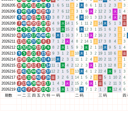
2026205
30
17
39
12
11
28
3
1
6
5
11
2
8
6
1
11
1
2
3
3
土
木
土
2026206
9
49
37
3
40
35
47
2
7
6
12
3
1
9
2
12
2
3
1
4
土
火
火
2026207
9
40
26
23
44
13
31
3
8
7
13
4
10
1
3
13
3
4
2
土
木
火
金
2026208
7
48
40
35
23
28
19
4
9
14
1
5
1
11
2
14
5
1
3
水
土
木
金
2026209
44
5
39
14
21
22
8
5
10
15
2
6
12
3
1
15
1
6
2
1
水
木
土
2026210
40
37
15
17
42
48
49
6
1
16
3
7
1
13
2
16
2
7
3
2
木
火
土
2026211
13
12
39
37
38
8
1
7
1
2
4
8
2
14
1
17
3
8
4
3
火
土
土
2026212
43
32
16
39
19
27
6
8
2
1
5
9
3
2
1
18
9
5
1
4
水
水
木
2026213
9
5
12
22
1
15
35
9
3
1
2
10
1
3
2
19
1
10
6
土
木
土
金
2026214
29
30
27
38
43
31
4
10
2
3
1
11
1
2
4
20
2
11
7
1
木
土
土
2026215
19
38
30
13
1
11
14
11
1
4
2
12
2
3
1
21
3
12
8
2
水
火
土
2026216
18
41
32
44
36
45
37
12
2
1
5
13
4
1
2
22
4
9
1
3
土
木
水
2026217
34
12
11
30
42
7
26
3
2
6
1
14
1
5
2
5
1
10
2
4
金
土
金
2026218
2
13
47
38
46
23
17
1
4
3
2
15
2
6
1
6
2
11
3
5
火
火
金
2026219
31
41
7
8
29
22
43
2
5
1
3
16
7
1
2
1
7
12
4
6
水
木
水
期数
一
二
三
四
五
六
特
一
码
二
码
三
码
四