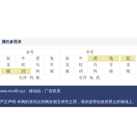
属性参照表
金肖
木肖
虎
兔
鼠
鼠
牛
虎
兔
鼠
牛
龙
蛇
马
羊
龙
蛇
马
羊
龙
猴
鸡
狗
猪
猴
鸡
狗
猪
猴
生肖: 鸡, 猴,
生肖: 兔, 虎,
new.mc49.xyz
-
移动站
-
广告联系
严正声明:本网的资讯仅供网友相互研究之用，请勿使用在政府禁止的领域上。