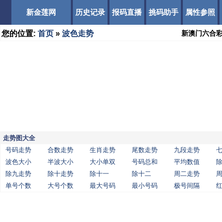
新金莲网
历史记录
报码直播
挑码助手
属性参照
您的位置:
首页
»
波色走势
新澳门六合
走势图大全
号码走势
合数走势
生肖走势
尾数走势
九段走势
波色大小
半波大小
大小单双
号码总和
平均数值
除九走势
除十走势
除十一
除十二
周二走势
单号个数
大号个数
最大号码
最小号码
极号间隔