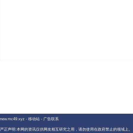
new.mc49.xyz
-
移动站
-
广告联系
严正声明:本网的资讯仅供网友相互研究之用，请勿使用在政府禁止的领域上。